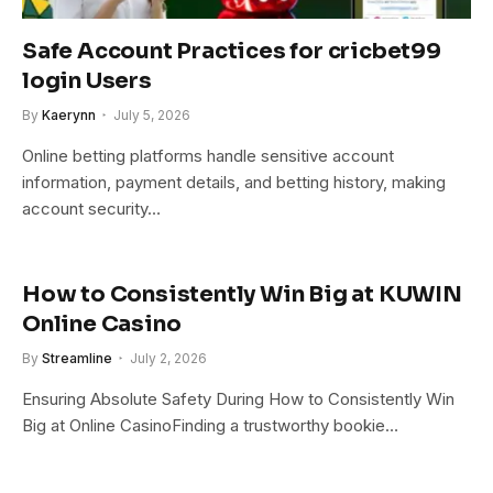
Safe Account Practices for cricbet99
login Users
By
Kaerynn
July 5, 2026
Online betting platforms handle sensitive account
information, payment details, and betting history, making
account security…
How to Consistently Win Big at KUWIN
Online Casino
By
Streamline
July 2, 2026
Ensuring Absolute Safety During How to Consistently Win
Big at Online CasinoFinding a trustworthy bookie…