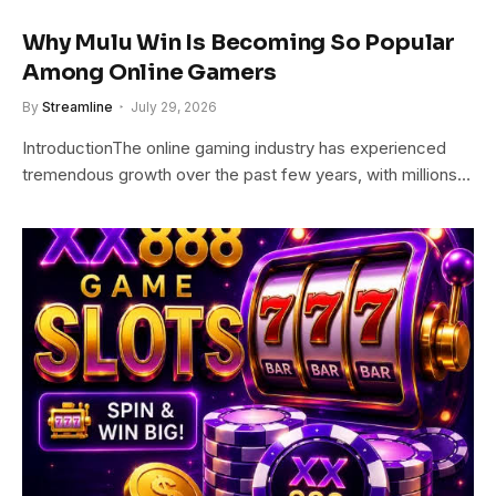
Why Mulu Win Is Becoming So Popular
Among Online Gamers
By
Streamline
July 29, 2026
IntroductionThe online gaming industry has experienced
tremendous growth over the past few years, with millions…