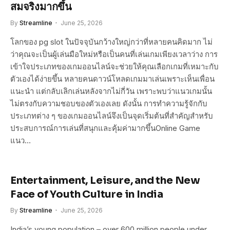
สมจริงมากขึ้น
By
Streamline
June 25, 2026
โลกของ pg slot ในปัจจุบันกว้างใหญ่กว่าที่หลายคนคิดมาก ไม่
ว่าคุณจะเป็นผู้เล่นมือใหม่หรือเป็นคนที่เล่นเกมเพียงเวลาว่าง การ
เข้าใจประเภทของเกมออนไลน์จะช่วยให้คุณเลือกเกมที่เหมาะกับ
ตัวเองได้ง่ายขึ้น หลายคนดาวน์โหลดเกมมาเล่นเพราะเห็นเพื่อน
แนะนำ แต่กลับเลิกเล่นหลังจากไม่กี่วัน เพราะพบว่าแนวเกมนั้น
ไม่ตรงกับความชอบของตัวเองเลย ดังนั้น การทำความรู้จักกับ
ประเภทต่าง ๆ ของเกมออนไลน์จึงเป็นจุดเริ่มต้นที่สำคัญสำหรับ
ประสบการณ์การเล่นที่สนุกและคุ้มค่ามากขึ้นOnline Game
แนว…
Entertainment, Leisure, and the New
Face of Youth Culture in India
By
Streamline
June 25, 2026
India’s young population – over 600 million people under