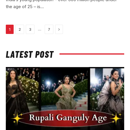
the age of 25 – is…
Next
…
1
2
3
7
LATEST POST